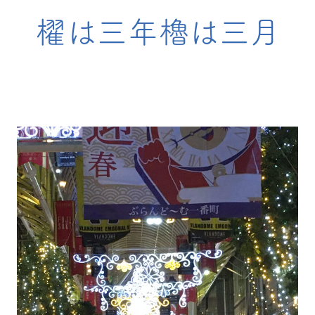
櫂は三年櫓は三月