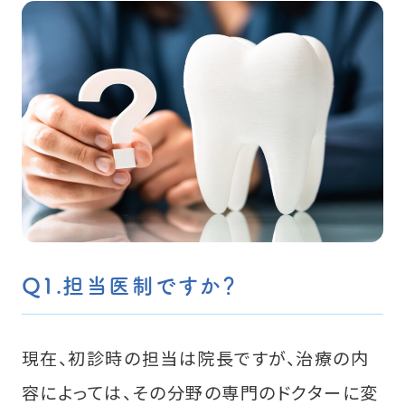
Q9.痛くないようにしてくれますか？
Q10.プライバシーに配慮していますか？
Q11.しっかり治療の説明をしてくれます
か？
Q12.WEB予約は可能ですか？
Q12.予約はどのようにキャンセルできます
か？
Q13.予約なしでも治療を受けられますか？
Q14.まとめて予約を取れますか？
Q15.駐車場はありますか？
Q15.駐輪場はありますか？
Q1.担当医制ですか？
Q16.キャッシュレス決済は使えますか？
Q17.車椅子は入れますか？
Q18.子連れでも大丈夫ですか？
現在、初診時の担当は院長ですが、治療の内
容によっては、その分野の専門のドクターに変