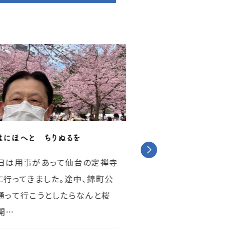
はにほへと ちりぬるを
春来りなば・・・
日は用事があって仙台の定禅寺
昨日は春分の日でし
に行ってきました。途中、錦町公
も彼岸まで、春分の日
通って行こうとしたらなんと桜
も『もうダウンジャケッ
開…
2026-03-21