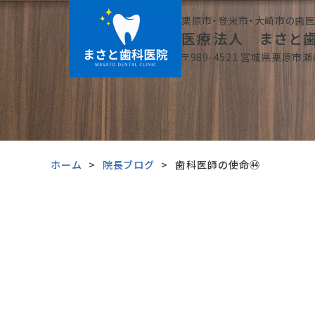
栗原市・登米市・大崎市の歯
医療法人 まさと
〒989-4521 宮城県栗原市瀬
ホーム
院長ブログ
歯科医師の使命㊹