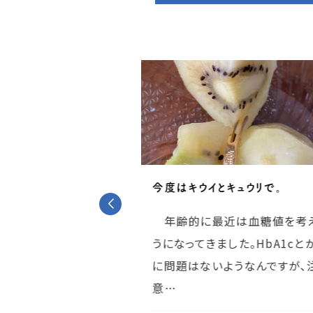
命66
今度はキウイとキュウリで。
原市の志波姫小学校
年齢的に最近は血糖値を考
任されております。志
うになってきました。HbA1cと
らは少し離れています
に問題はないようなんですが、
意…