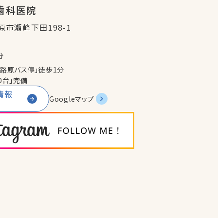
歯科医院
栗原市瀬峰下田198-1
分
小路原バス停」徒歩1分
0台」完備
情報
Googleマップ