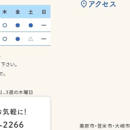
アクセス
木
金
土
日
〇
●
●
━
〇
●
△
━
。
照下さい。
で。
1、3週の木曜日
お気軽に！
-2266
栗原市・登米市・大崎