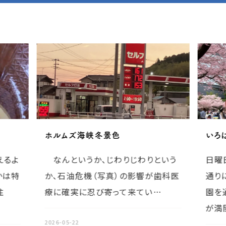
ホルムズ海峡冬景色
いろ
えるよ
なんというか、じわりじわりという
日曜
かは特
か、石油危機（写真）の影響が歯科医
通り
注
療に確実に忍び寄って来てい…
園を
が満
2026-05-22