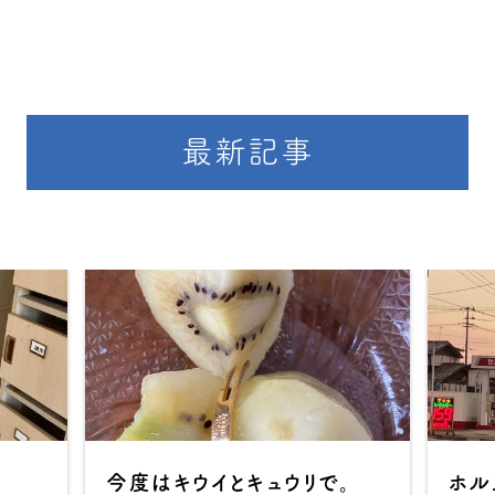
最新記事
今度はキウイとキュウリで。
ホル