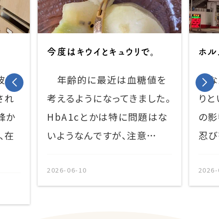
今度はキウイとキュウリで。
ホル
波姫
年齢的に最近は血糖値を
なん
され
考えるようになってきました。
りと
峰か
HbA1cとかは特に問題はな
の影
、在
いようなんですが、注意…
忍び
2026-06-10
2026-0