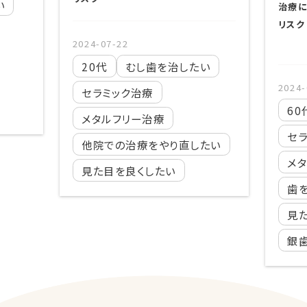
治療に伴う
保
リスク
ン
要
2024-07-22
20代
むし歯を治したい
2024-07-22
セラミック治療
60代
む
メタルフリー治療
セラミック
他院での治療をやり直したい
メタルフリ
見た目を良くしたい
歯を白くし
見た目を良
銀歯を白く