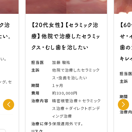
【20代女性】【セラミック治
【60代男
療】他院で治療したセラミッ
せ・インプ
クス・むし歯を治したい
歯の治療を
キレイな歯
担当医
加藤 駿祐
主訴
他院で治療したセラミック
担当医
加
ス・虫歯を治したい
主訴
む
期間
１ヶ月
歯
費用
約330,000円
期間
5
治療内容
精密根管治療＋セラミック
費用
約2
ス治療＋ダイレクトボンデ
治療内容
噛
ィング治療
管
治療に伴う
保険適用外です。
＋
リスク