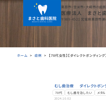
栗原市・登米市・大崎市の歯
医療法人 まさと
〒989-4521 宮城県栗原市瀬
ホーム
症例
【70代女性】【ダイレクトボンディン
むし歯治療
ダイレクトボン
70代
むし歯を治したい
メタ
2024.10.02