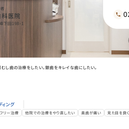
医者
0
歯科医院
峰下田198-1
グ】むし歯の治療をしたい。銀歯をキレイな歯にしたい。
ディング
ルフリー治療
他院での治療をやり直したい
奥歯が痛い
見た目を良