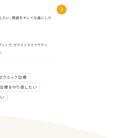
担当医
加藤 駿祐
したい。銀歯をキレイな歯にした
主訴
他院で治療したセ
期間
１ヶ月
費用
約330,000円
治療内容
精密根管治療＋セ
ディング、セラミックスクラウン
ンディング治療
。
治療に伴うリスク
保険適用外です。
2024-07-22
セラミック治療
20代
むし歯を治したい
セ
治療をやり直したい
メタルフリー治療
他院での治
たい
見た目を良くしたい