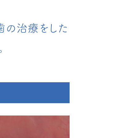
し歯の治療をした
。