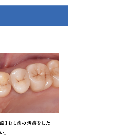
治療】むし歯の治療をした
【20代女性】【セラミック治
い。
ミックス・むし歯を治したい