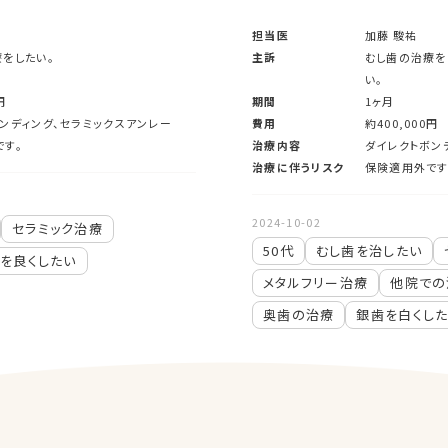
担当医
加藤 駿祐
をしたい。
主訴
むし歯の治療を
い。
円
期間
1ヶ月
ンディング、セラミックスアンレー
費用
約400,000円
です。
治療内容
ダイレクトボン
治療に伴うリスク
保険適用外です
2024-10-02
セラミック治療
50代
むし歯を治したい
を良くしたい
メタルフリー治療
他院での
奥歯の治療
銀歯を白くし