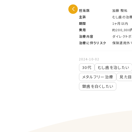
祐
担当医
加藤 駿祐
レイな歯にしたい。
主訴
むし歯の治療
期間
1ヶ月以内
00円
費用
約200,000
治療、ジルコニアクラウン、ダイレクトボ
治療内容
ダイレクトボ
グ
治療に伴うリスク
保険適用外
外です。
2024-10-02
30代
むし歯を治したい
い
セラミック治療
メタルフリー治療
見た目
院での治療をやり直したい
銀歯を白くしたい
良くしたい
銀歯を白くしたい