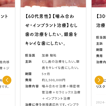
ラント
【60代男性】【噛み合わ
【3
せ・インプラント治療】むし
治療
歯の治療をしたい。銀歯を
担当
キレイな歯にしたい。
主訴
期間
担当医
加藤 駿祐
費用
主訴
むし歯の治療をしたい。銀
歯肉移
治療
歯をキレイな歯にしたい。
療＋ジ
期間
5ヶ月
費用
約2,500,000円
外科処
治療
治療内容
噛み合わせ治療＋精密根
です。
リスク
管治療＋セラミックス治療
＋インプラント治療
2024-
治療に伴う
保険適応外です。インプラ