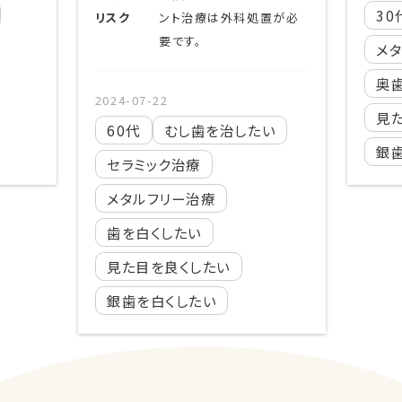
30
リスク
ント治療は外科処置が必
要です。
メ
奥
2024-07-22
見
60代
むし歯を治したい
銀
セラミック治療
メタルフリー治療
歯を白くしたい
見た目を良くしたい
銀歯を白くしたい