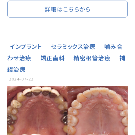
詳細はこちらから
インプラント
セラミックス治療
噛み合
わせ治療
矯正歯科
精密根管治療
補
綴治療
2024-07-22